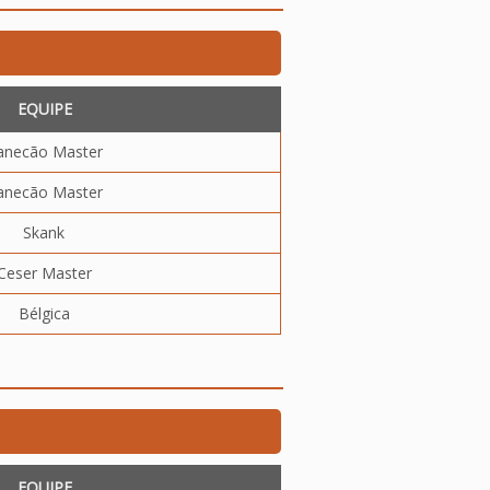
EQUIPE
anecão Master
anecão Master
Skank
Ceser Master
Bélgica
EQUIPE