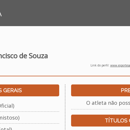
A
ncisco de Souza
Link do perfil:
www.esportesap
 GERAIS
PR
O atleta não pos
ficial)
mistoso)
TÍTULOS
otal)