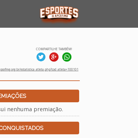
COMPARTILHE TAMBÉM!
cefmg.org.br/estatistica_atleta.php?cod_atleta=100101
EMIAÇÕES
sui nenhuma premiação.
 CONQUISTADOS