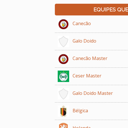
EQUIPES QU
Canecão
Galo Doido
Canecão Master
Ceser Master
Galo Doido Master
Bélgica
Holanda