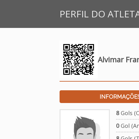
PERFIL DO ATLET
Alvimar Fra
INFORMAÇÕES
8
Gols (O
0
Gol (A
8
Gols (T