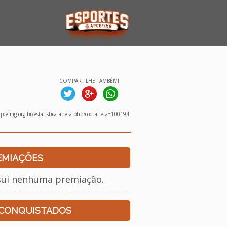
COMPARTILHE TAMBÉM!
cefmg.org.br/estatistica_atleta.php?cod_atleta=100194
EMIAÇÕES
sui nenhuma premiação.
 CONQUISTADOS