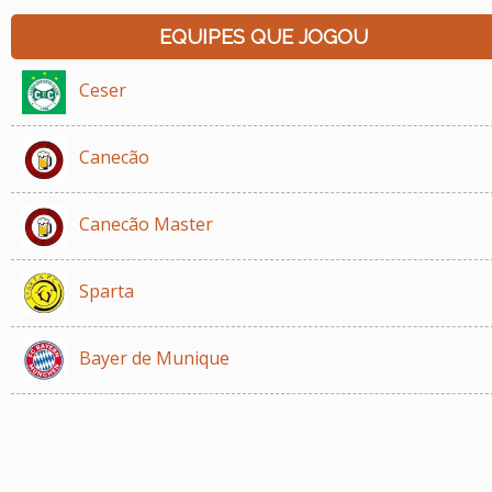
EQUIPES QUE JOGOU
Ceser
Canecão
Canecão Master
Sparta
Bayer de Munique