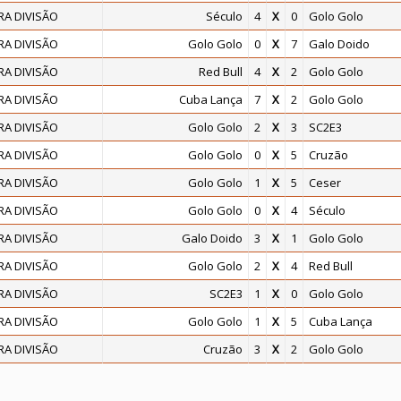
RA DIVISÃO
Século
4
X
0
Golo Golo
RA DIVISÃO
Golo Golo
0
X
7
Galo Doido
RA DIVISÃO
Red Bull
4
X
2
Golo Golo
RA DIVISÃO
Cuba Lança
7
X
2
Golo Golo
RA DIVISÃO
Golo Golo
2
X
3
SC2E3
RA DIVISÃO
Golo Golo
0
X
5
Cruzão
RA DIVISÃO
Golo Golo
1
X
5
Ceser
RA DIVISÃO
Golo Golo
0
X
4
Século
RA DIVISÃO
Galo Doido
3
X
1
Golo Golo
RA DIVISÃO
Golo Golo
2
X
4
Red Bull
RA DIVISÃO
SC2E3
1
X
0
Golo Golo
RA DIVISÃO
Golo Golo
1
X
5
Cuba Lança
RA DIVISÃO
Cruzão
3
X
2
Golo Golo