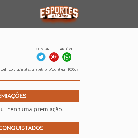
COMPARTILHE TAMBÉM!
cefmg.org.br/estatistica_atleta.php?cod_atleta=100557
EMIAÇÕES
sui nenhuma premiação.
 CONQUISTADOS