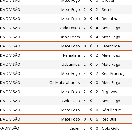
DA DIVISÃO
Mete Fogo
1
X
0
O River
DA DIVISÃO
Mete Fogo
2
X
2
Século
DA DIVISÃO
Mete Fogo
0
X
4
Remalina
DA DIVISÃO
Galo Doido
2
X
4
Mete Fogo
DA DIVISÃO
Drink Team
5
X
4
Mete Fogo
DA DIVISÃO
Mete Fogo
0
X
3
Juventude
DA DIVISÃO
Remalina
3
X
2
Mete Fogo
DA DIVISÃO
Usbunitus
2
X
5
Mete Fogo
DA DIVISÃO
Mete Fogo
4
X
2
Real Madruga
DA DIVISÃO
Os Malacabados
1
X
0
Mete Fogo
DA DIVISÃO
Mete Fogo
2
X
2
Fugitivos
DA DIVISÃO
Golo Golo
5
X
1
Mete Fogo
DA DIVISÃO
Mete Fogo
5
X
0
Sécullorum
DA DIVISÃO
Mete Fogo
0
X
6
Red Bull
RA DIVISÃO
Ceser
5
X
0
Golo Golo