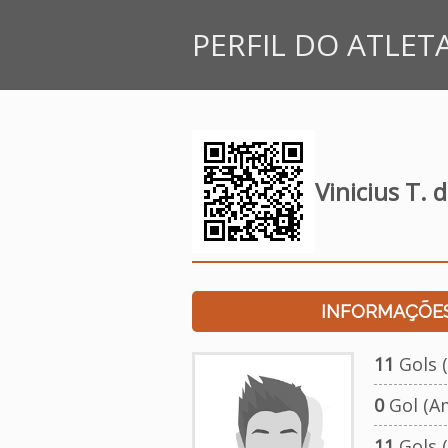
PERFIL DO ATLET
Vinicius T.
INFORMAÇÕES
11
Gols (
0
Gol (A
11
Gols (