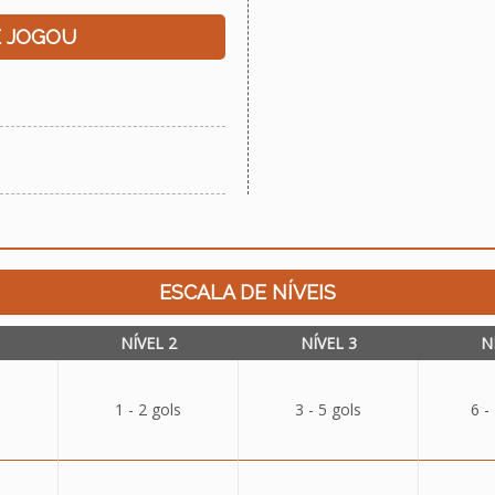
E JOGOU
ESCALA DE NÍVEIS
NÍVEL 2
NÍVEL 3
N
1 - 2 gols
3 - 5 gols
6 -