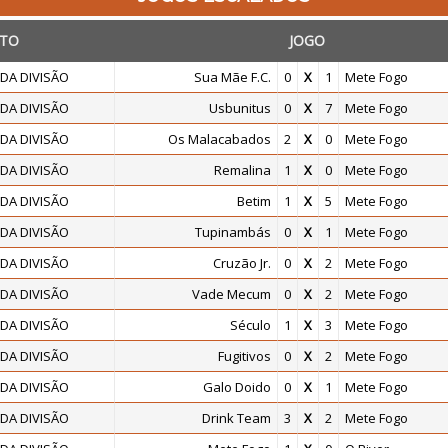
TO
JOGO
DA DIVISÃO
Sua Mãe F.C.
0
X
1
Mete Fogo
DA DIVISÃO
Usbunitus
0
X
7
Mete Fogo
DA DIVISÃO
Os Malacabados
2
X
0
Mete Fogo
DA DIVISÃO
Remalina
1
X
0
Mete Fogo
DA DIVISÃO
Betim
1
X
5
Mete Fogo
DA DIVISÃO
Tupinambás
0
X
1
Mete Fogo
DA DIVISÃO
Cruzão Jr.
0
X
2
Mete Fogo
DA DIVISÃO
Vade Mecum
0
X
2
Mete Fogo
DA DIVISÃO
Século
1
X
3
Mete Fogo
DA DIVISÃO
Fugitivos
0
X
2
Mete Fogo
DA DIVISÃO
Galo Doido
0
X
1
Mete Fogo
DA DIVISÃO
Drink Team
3
X
2
Mete Fogo