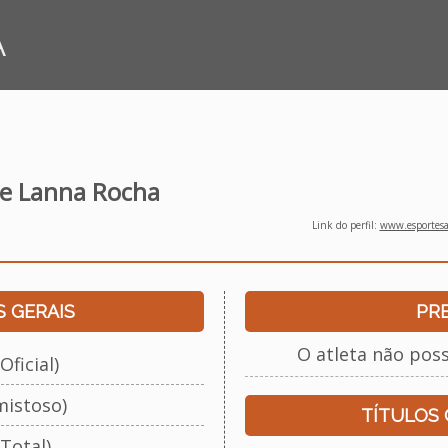
A
 de Lanna Rocha
Link do perfil:
www.esportesap
 GERAIS
PR
O atleta não pos
Oficial)
mistoso)
TÍTULOS
Total)