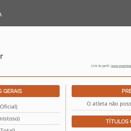
A
r
Link do perfil:
www.esportesap
 GERAIS
PR
O atleta não pos
Oficial)
mistoso)
TÍTULOS
Total)