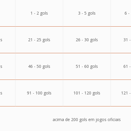
1 - 2 gols
3 - 5 gols
6 -
ls
21 - 25 gols
26 - 30 gols
31 -
ls
46 - 50 gols
51 - 60 gols
61 -
ls
91 - 100 gols
101 - 120 gols
121 -
acima de 200 gols em jogos oficiais