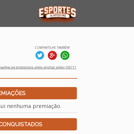
COMPARTILHE TAMBÉM!
cefmg.org.br/estatistica_atleta.php?cod_atleta=100711
EMIAÇÕES
sui nenhuma premiação.
 CONQUISTADOS