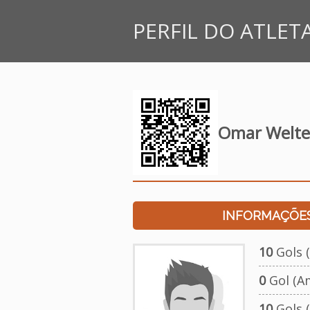
PERFIL DO ATLET
Omar Welte
INFORMAÇÕES
10
Gols (
0
Gol (A
10
Gols (