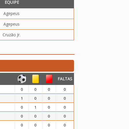
EQUIPE
Agepeus
Agepeus
Cruzão Jr.
FALTAS
0
0
0
0
1
0
0
0
0
1
0
0
0
0
0
0
0
0
0
0