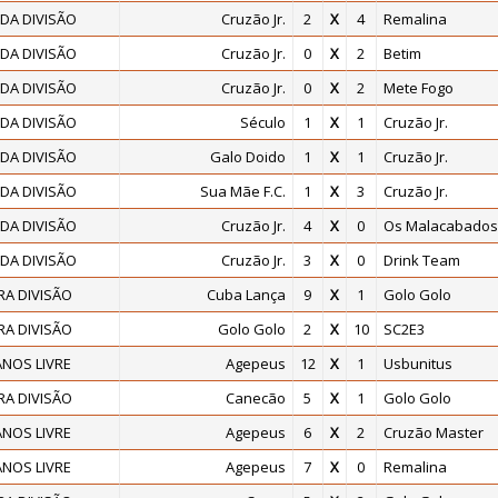
DA DIVISÃO
Cruzão Jr.
2
X
4
Remalina
DA DIVISÃO
Cruzão Jr.
0
X
2
Betim
DA DIVISÃO
Cruzão Jr.
0
X
2
Mete Fogo
DA DIVISÃO
Século
1
X
1
Cruzão Jr.
DA DIVISÃO
Galo Doido
1
X
1
Cruzão Jr.
DA DIVISÃO
Sua Mãe F.C.
1
X
3
Cruzão Jr.
DA DIVISÃO
Cruzão Jr.
4
X
0
Os Malacabados
DA DIVISÃO
Cruzão Jr.
3
X
0
Drink Team
RA DIVISÃO
Cuba Lança
9
X
1
Golo Golo
RA DIVISÃO
Golo Golo
2
X
10
SC2E3
NOS LIVRE
Agepeus
12
X
1
Usbunitus
RA DIVISÃO
Canecão
5
X
1
Golo Golo
NOS LIVRE
Agepeus
6
X
2
Cruzão Master
NOS LIVRE
Agepeus
7
X
0
Remalina