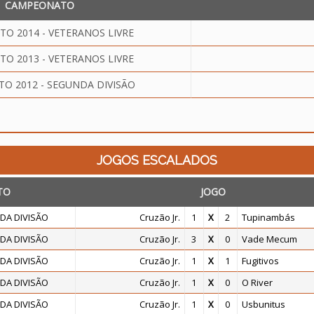
CAMPEONATO
O 2014 - VETERANOS LIVRE
O 2013 - VETERANOS LIVRE
O 2012 - SEGUNDA DIVISÃO
JOGOS ESCALADOS
TO
JOGO
DA DIVISÃO
Cruzão Jr.
1
X
2
Tupinambás
DA DIVISÃO
Cruzão Jr.
3
X
0
Vade Mecum
DA DIVISÃO
Cruzão Jr.
1
X
1
Fugitivos
DA DIVISÃO
Cruzão Jr.
1
X
0
O River
DA DIVISÃO
Cruzão Jr.
1
X
0
Usbunitus