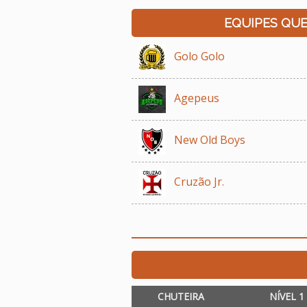
EQUIPES QU
Golo Golo
Agepeus
New Old Boys
Cruzão Jr.
CHUTEIRA
NÍVEL 1