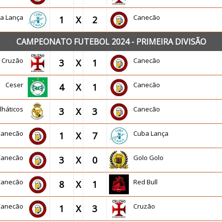
a Lança
Canecão
1
X
2
CAMPEONATO FUTEBOL 2024 - PRIMEIRA DIVISÃO
Cruzão
Canecão
3
X
1
Ceser
Canecão
4
X
1
lháticos
Canecão
3
X
3
Canecão
Cuba Lança
1
X
7
Canecão
Golo Golo
3
X
0
Canecão
Red Bull
8
X
1
Canecão
Cruzão
1
X
3