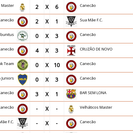
s Master
Canecão
2
X
6
Canecão
Sua Mãe F.C.
2
X
1
sbunitus
Canecão
0
X
3
Canecão
CRUZÃO DE NOVO
4
X
3
ink Team
Canecão
0
X
10
a Juniors
Canecão
0
X
3
Canecão
BAR SEM LONA
3
X
1
Canecão
Velháticos Master
-
X
-
Mãe F.C.
Canecão
-
X
-