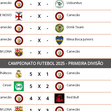
Canecão
Usbunitus
-
X
-
DE NOVO
Canecão
-
X
-
Canecão
Drink Team
-
X
-
Canecão
Meia Boca Juniors
-
X
-
EM LONA
Canecão
-
X
-
CAMPEONATO FUTEBOL 2025 - PRIMEIRA DIVISÃO
lháticos
Canecão
5
X
1
Ceser
Canecão
5
X
2
Canecão
Red Bull
4
X
4
EM LONA
Canecão
1
X
3