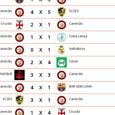
Canecão
SC2E3
4
X
5
Cruzão
Canecão
2
X
1
Canecão
Cuba Lança
1
X
1
Canecão
Velháticos
0
X
1
Canecão
Ceser
2
X
4
Red Bull
Canecão
3
X
3
Canecão
BAR SEM LONA
4
X
1
SC2E3
Canecão
3
X
1
Canecão
Cruzão
1
X
4