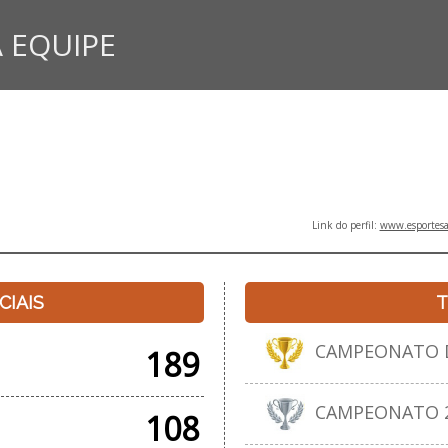
 EQUIPE
Link do perfil:
www.esportesa
CIAIS
T
CAMPEONATO D
189
CAMPEONATO 20
108