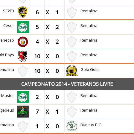
SC2E3
Remalina
6
X
1
Ceser
Remalina
5
X
2
Canecão
Remalina
4
X
2
Old Boys
Remalina
10
X
0
emalina
Golo Golo
10
X
0
CAMPEONATO 2014 - VETERANOS LIVRE
r Master
Remalina
2
X
0
Agepeus
Remalina
7
X
1
emalina
Bunitus F. C.
1
X
0