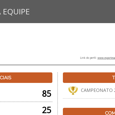
 EQUIPE
Link do perfil:
www.esportesa
CIAIS
T
CAMPEONATO 20
85
25
COM