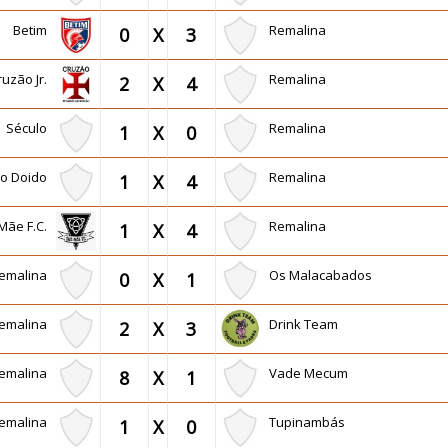
Betim
Remalina
0
X
3
ruzão Jr.
Remalina
2
X
4
Século
Remalina
1
X
0
lo Doido
Remalina
1
X
4
Mãe F.C.
Remalina
1
X
4
emalina
Os Malacabados
0
X
1
emalina
Drink Team
2
X
3
emalina
Vade Mecum
8
X
1
emalina
Tupinambás
1
X
0