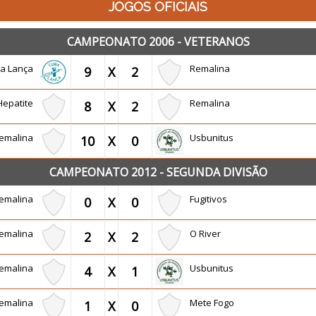
JOGOS OFICIAIS
CAMPEONATO 2006 - VETERANOS
a Lança
Remalina
9
X
2
Hepatite
Remalina
8
X
2
emalina
Usbunitus
10
X
0
CAMPEONATO 2012 - SEGUNDA DIVISÃO
emalina
Fugitivos
0
X
0
emalina
O River
2
X
2
emalina
Usbunitus
4
X
1
emalina
Mete Fogo
1
X
0