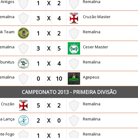
 Antigos
Remalina
1
X
2
emalina
Cruzão Master
3
X
4
ink Team
Remalina
1
X
2
emalina
Ceser Master
3
X
5
sbunitus
Remalina
1
X
4
emalina
Agepeus
0
X
10
CAMPEONATO 2013 - PRIMEIRA DIVISÃO
Cruzão
Remalina
5
X
2
a Lança
Remalina
2
X
0
te Fogo
Remalina
1
X
1