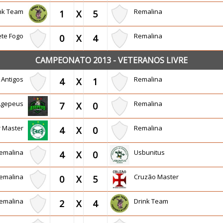
ink Team
Remalina
1
X
5
te Fogo
Remalina
0
X
4
CAMPEONATO 2013 - VETERANOS LIVRE
 Antigos
Remalina
4
X
1
Agepeus
Remalina
7
X
0
r Master
Remalina
4
X
0
emalina
Usbunitus
4
X
0
emalina
Cruzão Master
0
X
5
emalina
Drink Team
2
X
4