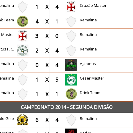
emalina
Cruzão Master
1
X
4
ink Team
Remalina
4
X
1
o Master
Remalina
3
X
0
tus F. C.
Remalina
2
X
4
emalina
Agepeus
0
X
4
emalina
Ceser Master
1
X
5
emalina
Drink Team
1
X
1
CAMPEONATO 2014 - SEGUNDA DIVISÃO
olo Golo
Remalina
6
X
4