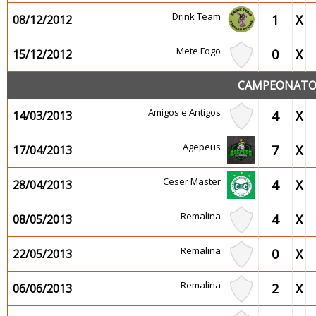
Drink Team
1
X
08/12/2012
Mete Fogo
0
X
15/12/2012
CAMPEONATO 
Amigos e Antigos
4
X
14/03/2013
Agepeus
7
X
17/04/2013
Ceser Master
4
X
28/04/2013
Remalina
4
X
08/05/2013
Remalina
0
X
22/05/2013
Remalina
2
X
06/06/2013