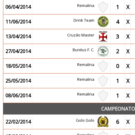
Remalina
1
X
06/04/2014
Drink Team
4
X
11/06/2014
Cruzão Master
3
X
13/04/2014
Bunitus F. C.
2
X
27/04/2014
Remalina
0
X
18/05/2014
Remalina
1
X
25/05/2014
Remalina
1
X
08/06/2014
CAMPEONATO 2
Golo Golo
6
X
22/02/2014