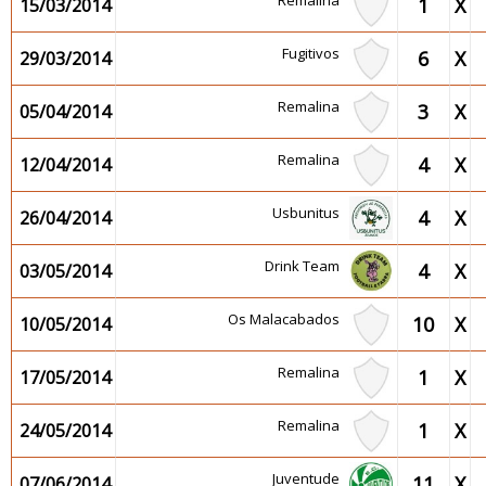
Remalina
1
X
15/03/2014
Fugitivos
6
X
29/03/2014
Remalina
3
X
05/04/2014
Remalina
4
X
12/04/2014
Usbunitus
4
X
26/04/2014
Drink Team
4
X
03/05/2014
Os Malacabados
10
X
10/05/2014
Remalina
1
X
17/05/2014
Remalina
1
X
24/05/2014
Juventude
11
X
07/06/2014