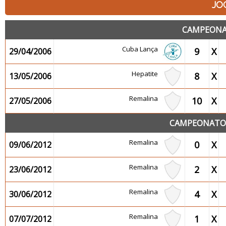
JO
CAMPEONAT
Cuba Lança
9
X
29/04/2006
Hepatite
8
X
13/05/2006
Remalina
10
X
27/05/2006
CAMPEONATO 2
Remalina
0
X
09/06/2012
Remalina
2
X
23/06/2012
Remalina
4
X
30/06/2012
Remalina
1
X
07/07/2012