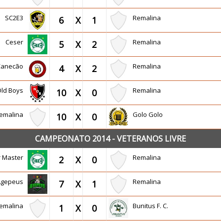
SC2E3
Remalina
6
X
1
Ceser
Remalina
5
X
2
Canecão
Remalina
4
X
2
Old Boys
Remalina
10
X
0
emalina
Golo Golo
10
X
0
CAMPEONATO 2014 - VETERANOS LIVRE
r Master
Remalina
2
X
0
Agepeus
Remalina
7
X
1
emalina
Bunitus F. C.
1
X
0