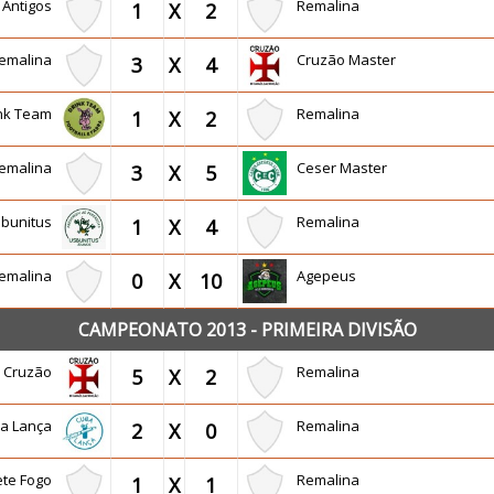
 Antigos
Remalina
1
X
2
emalina
Cruzão Master
3
X
4
ink Team
Remalina
1
X
2
emalina
Ceser Master
3
X
5
sbunitus
Remalina
1
X
4
emalina
Agepeus
0
X
10
CAMPEONATO 2013 - PRIMEIRA DIVISÃO
Cruzão
Remalina
5
X
2
a Lança
Remalina
2
X
0
te Fogo
Remalina
1
X
1