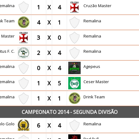
emalina
Cruzão Master
1
X
4
ink Team
Remalina
4
X
1
o Master
Remalina
3
X
0
tus F. C.
Remalina
2
X
4
emalina
Agepeus
0
X
4
emalina
Ceser Master
1
X
5
emalina
Drink Team
1
X
1
CAMPEONATO 2014 - SEGUNDA DIVISÃO
olo Golo
Remalina
6
X
4