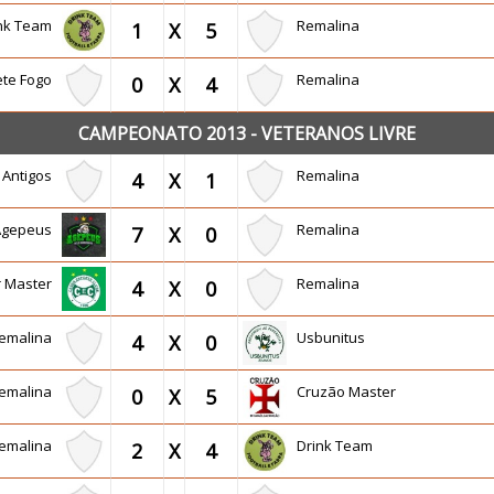
ink Team
Remalina
1
X
5
te Fogo
Remalina
0
X
4
CAMPEONATO 2013 - VETERANOS LIVRE
 Antigos
Remalina
4
X
1
Agepeus
Remalina
7
X
0
r Master
Remalina
4
X
0
emalina
Usbunitus
4
X
0
emalina
Cruzão Master
0
X
5
emalina
Drink Team
2
X
4