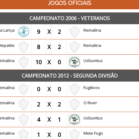
JOGOS OFICIAIS
CAMPEONATO 2006 - VETERANOS
a Lança
Remalina
9
X
2
Hepatite
Remalina
8
X
2
emalina
Usbunitus
10
X
0
CAMPEONATO 2012 - SEGUNDA DIVISÃO
emalina
Fugitivos
0
X
0
emalina
O River
2
X
2
emalina
Usbunitus
4
X
1
emalina
Mete Fogo
1
X
0