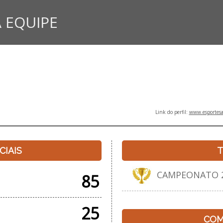
 EQUIPE
Link do perfil:
www.esportesa
CIAIS
T
CAMPEONATO 20
85
25
COM