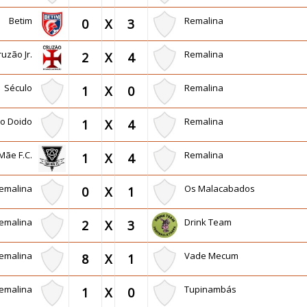
Betim
Remalina
0
X
3
ruzão Jr.
Remalina
2
X
4
Século
Remalina
1
X
0
lo Doido
Remalina
1
X
4
Mãe F.C.
Remalina
1
X
4
emalina
Os Malacabados
0
X
1
emalina
Drink Team
2
X
3
emalina
Vade Mecum
8
X
1
emalina
Tupinambás
1
X
0