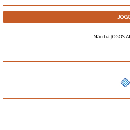
JOG
Não há JOGOS A