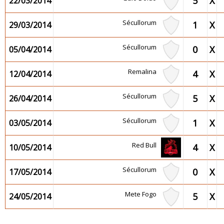
5
X
22/03/2014
Sécullorum
1
X
29/03/2014
Sécullorum
0
X
05/04/2014
Remalina
4
X
12/04/2014
Sécullorum
5
X
26/04/2014
Sécullorum
1
X
03/05/2014
Red Bull
4
X
10/05/2014
Sécullorum
0
X
17/05/2014
Mete Fogo
5
X
24/05/2014