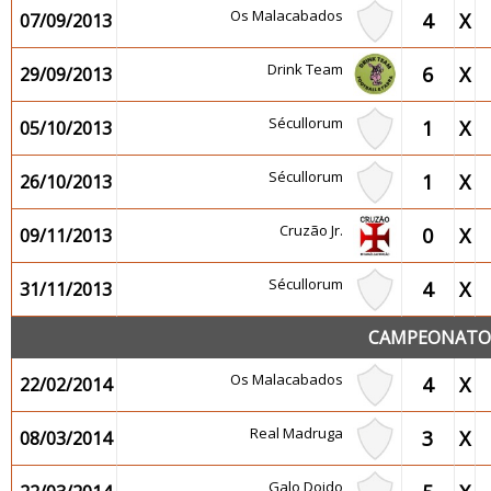
Os Malacabados
4
X
07/09/2013
Drink Team
6
X
29/09/2013
Sécullorum
1
X
05/10/2013
Sécullorum
1
X
26/10/2013
Cruzão Jr.
0
X
09/11/2013
Sécullorum
4
X
31/11/2013
CAMPEONATO 2
Os Malacabados
4
X
22/02/2014
Real Madruga
3
X
08/03/2014
Galo Doido