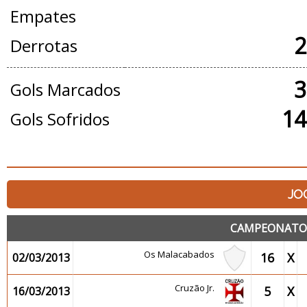
Empates
2
Derrotas
3
Gols Marcados
14
Gols Sofridos
JO
CAMPEONATO 2
Os Malacabados
16
X
02/03/2013
Cruzão Jr.
5
X
16/03/2013