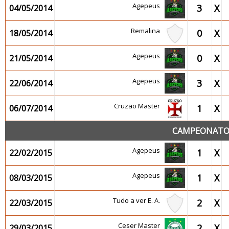
Agepeus
3
X
04/05/2014
Remalina
0
X
18/05/2014
Agepeus
0
X
21/05/2014
Agepeus
3
X
22/06/2014
Cruzão Master
1
X
06/07/2014
CAMPEONATO 
Agepeus
1
X
22/02/2015
Agepeus
1
X
08/03/2015
Tudo a ver E. A.
2
X
22/03/2015
Ceser Master
2
X
29/03/2015