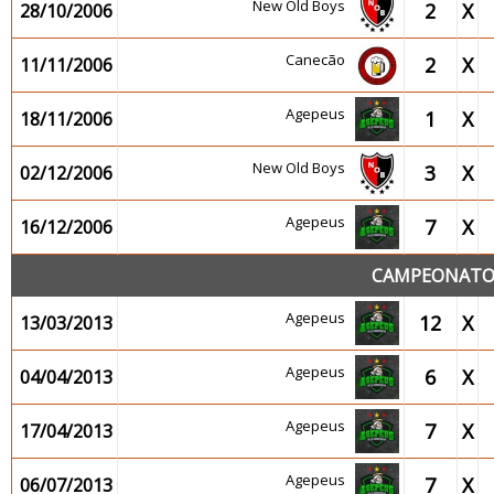
New Old Boys
2
X
28/10/2006
Canecão
2
X
11/11/2006
Agepeus
1
X
18/11/2006
New Old Boys
3
X
02/12/2006
Agepeus
7
X
16/12/2006
CAMPEONATO 
Agepeus
12
X
13/03/2013
Agepeus
6
X
04/04/2013
Agepeus
7
X
17/04/2013
Agepeus
7
X
06/07/2013