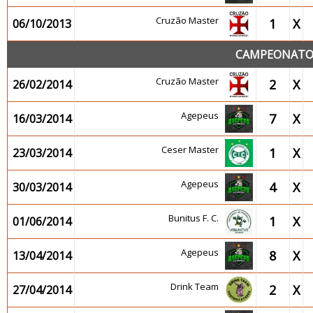
Cruzão Master
1
X
06/10/2013
CAMPEONATO 
Cruzão Master
2
X
26/02/2014
Agepeus
7
X
16/03/2014
Ceser Master
1
X
23/03/2014
Agepeus
4
X
30/03/2014
Bunitus F. C.
1
X
01/06/2014
Agepeus
8
X
13/04/2014
Drink Team
2
X
27/04/2014